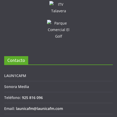
Contacto
LAUN1CAFM
Sonora Media
Teléfono:
925 816 096
Email:
launicafm@launicafm.com