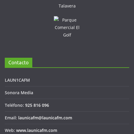
Contacto
LAUN1CAFM
Sonora Media
Teléfono:
925 816 096
Email:
launicafm@launicafm.com
Web:
www.launicafm.com