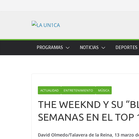
Skip
to
content
PROGRAMAS
NOTICIAS
DEPORTES
ACTUALIDAD
ENTRETENIMIENTO
MÚSICA
THE WEEKND Y SU “B
SEMANAS EN EL TOP 
David Olmedo/Talavera de la Reina, 13 marzo d