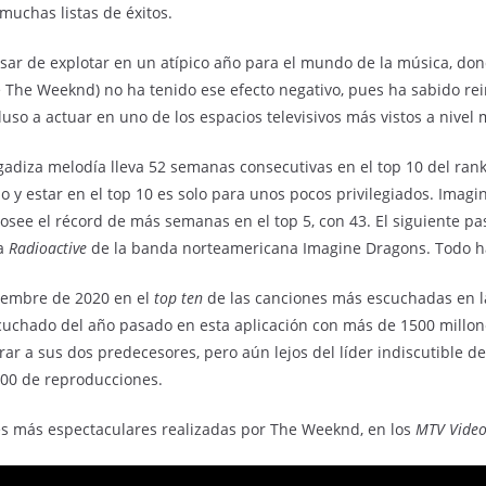
muchas listas de éxitos.
esar de explotar en un atípico año para el mundo de la música, don
 The Weeknd) no ha tenido ese efecto negativo, pues ha sabido rei
luso a actuar en uno de los espacios televisivos más vistos a nivel 
gadiza melodía lleva 52 semanas consecutivas en el top 10 del rank
do y estar en el top 10 es solo para unos pocos privilegiados. Ima
osee el récord de más semanas en el top 5, con 43. El siguiente pa
ma
Radioactive
de la banda norteamericana Imagine Dragons. Todo ha
iembre de 2020 en el
top ten
de las canciones más escuchadas en la
uchado del año pasado en esta aplicación con más de 1500 millon
ar a sus dos predecesores, pero aún lejos del líder indiscutible d
700 de reproducciones.
es más espectaculares realizadas por The Weeknd, en los
MTV Video