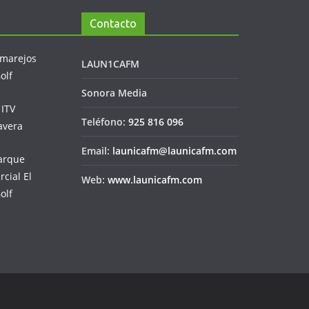
Contacto
LAUN1CAFM
Sonora Media
Teléfono:
925 816 096
Email:
launicafm@launicafm.com
Web:
www.launicafm.com