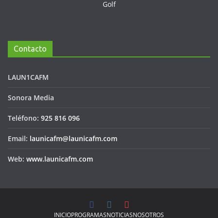
Contacto
LAUN1CAFM
Sonora Media
Teléfono:
925 816 096
Email:
launicafm@launicafm.com
Web:
www.launicafm.com
INICIO
PROGRAMAS
NOTICIAS
NOSOTROS