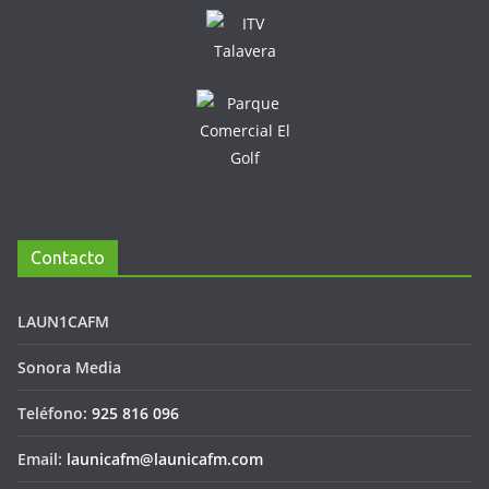
Contacto
LAUN1CAFM
Sonora Media
Teléfono:
925 816 096
Email:
launicafm@launicafm.com