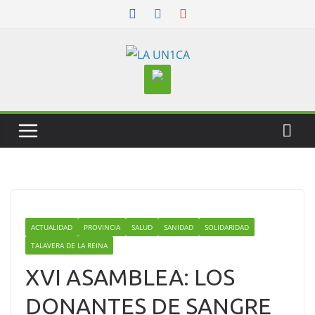
Skip
to
content
ACTUALIDAD
PROVINCIA
SALUD
SANIDAD
SOLIDARIDAD
TALAVERA DE LA REINA
XVI ASAMBLEA: LOS
DONANTES DE SANGRE