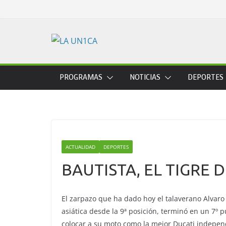
Skip
to
content
PROGRAMAS
NOTICIAS
DEPORTES
ACTUALIDAD
DEPORTES
BAUTISTA, EL TIGRE 
El zarpazo que ha dado hoy el talaverano Alvaro
asiática desde la 9ª posición, terminó en un 7º
colocar a su moto como la mejor Ducati independ