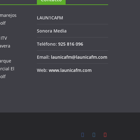
LAUN1CAFM
Sonora Media
Teléfono:
925 816 096
Email:
launicafm@launicafm.com
Web:
www.launicafm.com