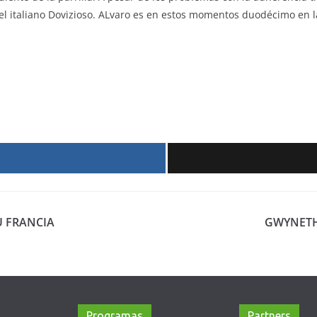
 del italiano Dovizioso. ALvaro es en estos momentos duodécimo en 
r
U FRANCIA
GWYNETH
Programas
Partners