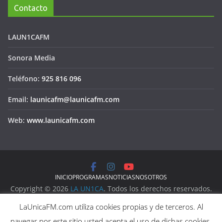
Contacto
LAUN1CAFM
Sonora Media
Teléfono:
925 816 096
Email:
launicafm@launicafm.com
Web:
www.launicafm.com
INICIO
PROGRAMAS
NOTICIAS
NOSOTROS
Copyright © 2026
LA UN1CA
. Todos los derechos reservados.
Aviso Legal
LaUnicaFM.com utiliza cookies propias y de terceros. Al
Política de Privacidad
navegar por este sitio usted acepta el uso de dichas cookies.