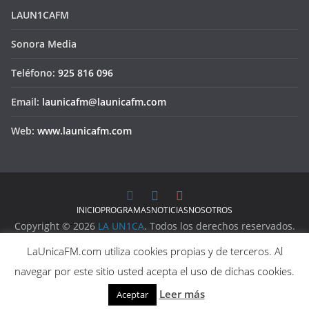
LAUN1CAFM
Sonora Media
Teléfono:
925 816 096
Email:
launicafm@launicafm.com
Web:
www.launicafm.com
INICIO
PROGRAMAS
NOTICIAS
NOSOTROS
Copyright © 2026
LA UN1CA
. Todos los derechos reservados.
Aviso Legal
LaUnicaFM.com utiliza cookies propias y de terceros. Al
Política de Privacidad
navegar por este sitio usted acepta el uso de dichas cookies.
Política de Cookies
Leer más
Aceptar