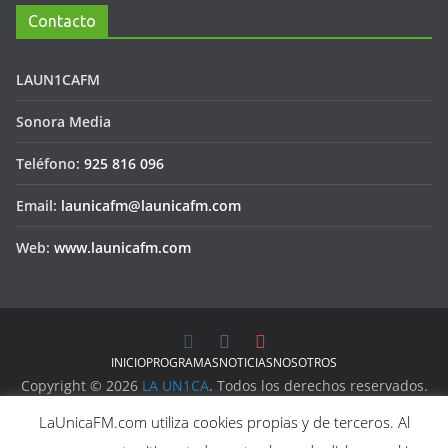
Contacto
LAUN1CAFM
Sonora Media
Teléfono:
925 816 096
Email:
launicafm@launicafm.com
Web:
www.launicafm.com
INICIO
PROGRAMAS
NOTICIAS
NOSOTROS
Copyright © 2026
LA UN1CA
. Todos los derechos reservados.
Aviso Legal
LaUnicaFM.com utiliza cookies propias y de terceros. Al
Política de Privacidad