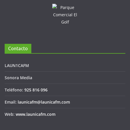
Contacto
LAUN1CAFM
Sonora Media
Teléfono:
925 816 096
Email:
launicafm@launicafm.com
Web:
www.launicafm.com