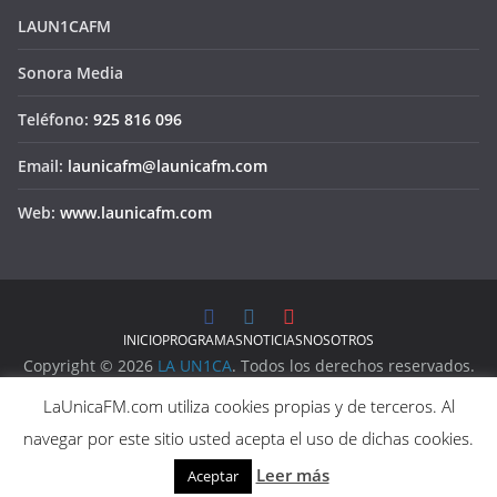
LAUN1CAFM
Sonora Media
Teléfono:
925 816 096
Email:
launicafm@launicafm.com
Web:
www.launicafm.com
INICIO
PROGRAMAS
NOTICIAS
NOSOTROS
Copyright © 2026
LA UN1CA
. Todos los derechos reservados.
Aviso Legal
LaUnicaFM.com utiliza cookies propias y de terceros. Al
Política de Privacidad
navegar por este sitio usted acepta el uso de dichas cookies.
Política de Cookies
Leer más
Aceptar