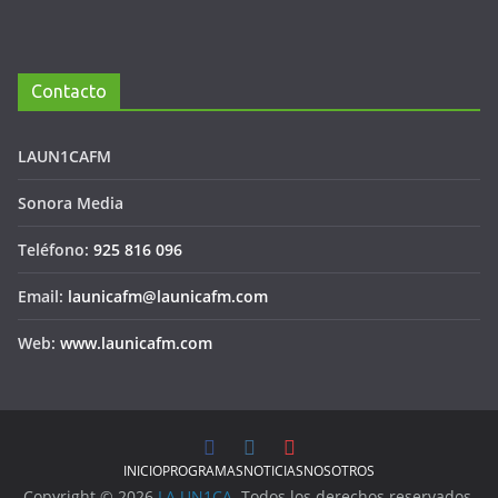
Contacto
LAUN1CAFM
Sonora Media
Teléfono:
925 816 096
Email:
launicafm@launicafm.com
Web:
www.launicafm.com
INICIO
PROGRAMAS
NOTICIAS
NOSOTROS
Copyright © 2026
LA UN1CA
. Todos los derechos reservados.