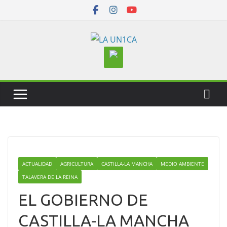
Skip
to
content
ACTUALIDAD
AGRICULTURA
CASTILLA-LA MANCHA
MEDIO AMBIENTE
TALAVERA DE LA REINA
EL GOBIERNO DE
CASTILLA-LA MANCHA