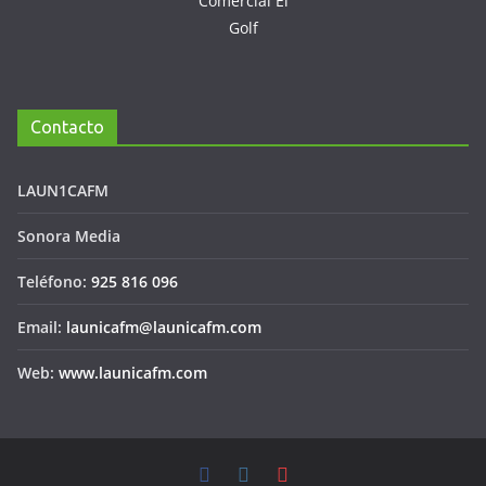
Contacto
LAUN1CAFM
Sonora Media
Teléfono:
925 816 096
Email:
launicafm@launicafm.com
Web:
www.launicafm.com