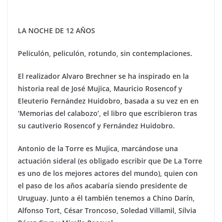
LA NOCHE DE 12 AÑOS
Peliculón, peliculón, rotundo, sin contemplaciones.
El realizador Alvaro Brechner se ha inspirado en la
historia real de Jos
é
Mujica, Mauricio Rosencof y
Eleuterio Ferná
ndez Huidobro
, basada a su vez en en
‘Memorias del calabozo’, el libro que escribieron tras
su cautiverio Rosencof y Ferná
ndez Huidobro
.
Antonio de la Torre es Mujica, marcándose una
actuación sideral (es obligado escribir que De La Torre
es uno de los mejores actores del mundo), quien con
el paso de los años acabaría siendo presidente de
Uruguay. Junto a él también tenemos a
Chino Dar
ín,
Alfonso Tort, C
é
sar Troncoso, Soledad Villamil, Sí
lvia