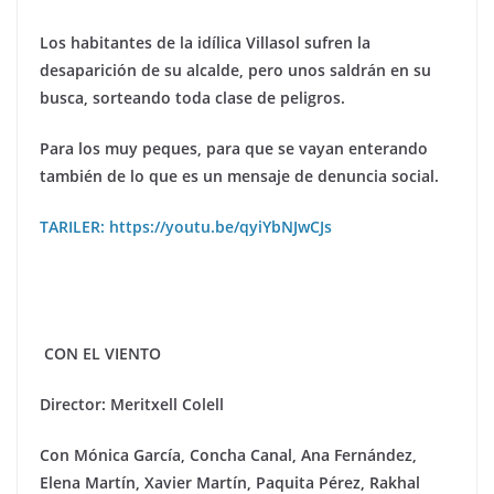
Los habitantes de la idílica Villasol sufren la
desaparición de su alcalde, pero unos saldrán en su
busca, sorteando toda clase de peligros.
Para los muy peques, para que se vayan enterando
también de lo que es un mensaje de denuncia social.
TARILER: https://youtu.be/qyiYbNJwCJs
CON EL VIENTO
Director: Meritxell Colell
Con Mó
nica Garc
ía, Concha Canal, Ana Fernández,
Elena Martín, Xavier Martí
n, Paquita P
é
rez, Rakhal