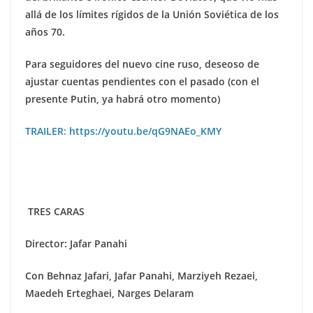
all
á de los lí
mites r
ígidos de la Unión Sovi
é
tica de los
añ
os 70.
Para seguidores del nuevo cine ruso, deseoso de
ajustar cuentas pendientes con el pasado (con el
presente Putin, ya habrá otro momento)
TRAILER: https://youtu.be/qG9NAEo_KMY
TRES CARAS
Director: Jafar Panahi
Con Behnaz Jafari, Jafar Panahi, Marziyeh Rezaei,
Maedeh Erteghaei, Narges Delaram