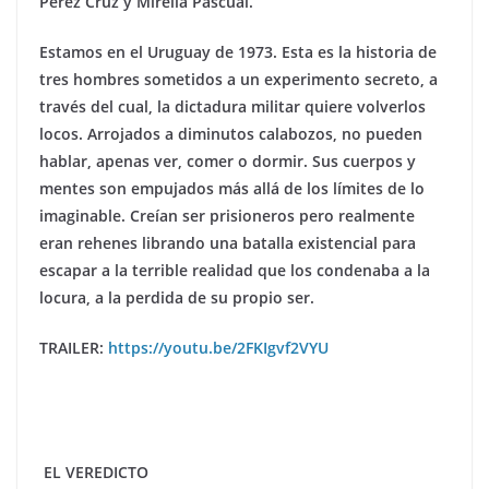
P
é
rez Cruz y Mirella Pascual.
Estamos en el Uruguay de 1973. Esta es la historia de
tres hombres sometidos a un experimento secreto, a
trav
é
s del cual, la dictadura militar quiere volverlos
locos. Arrojados a diminutos calabozos, no pueden
hablar, apenas ver, comer o dormir. Sus cuerpos y
mentes son empujados má
s all
á de los límites de lo
imaginable. Creían ser prisioneros pero realmente
eran rehenes librando una batalla existencial para
escapar a la terrible realidad que los condenaba a la
locura, a la perdida de su propio ser.
TRAILER:
https://youtu.be/2FKIgvf2VYU
EL VEREDICTO