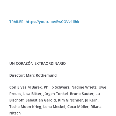
TRAILER: https://youtu.be/EwCOVv1llhk
UN CORAZÓN EXTRAORDINARIO
Director: Marc Rothemund
Con
Elyas M’Barek, Philip Schwarz, Nadine Wrietz, Uwe
Preuss, Lisa Bitter, J
ü
rgen Tonkel, Bruno Sauter, Lu
Bischoff, Sebastian Gerold, Kim Girschner, Jo Kern,
Tesha Moon Krieg, Lena Meckel, Coco M
ö
ller, Rilana
Nitsch