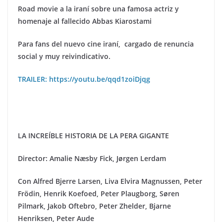
Road movie a la iraní sobre una famosa actriz y
homenaje al fallecido
Abbas Kiarostami
Para fans del nuevo cine iraní, cargado de renuncia
social y muy reivindicativo.
TRAILER: https://youtu.be/qqd1zoiDjqg
LA INCREÍBLE HISTORIA DE LA PERA GIGANTE
Director: Amalie Næsby Fick, Jø
rgen Lerdam
Con
Alfred Bjerre Larsen, Liva Elvira Magnussen, Peter
Fr
ö
din, Henrik Koefoed, Peter Plaugborg, S
øren
Pilmark, Jakob Oftebro, Peter Zhelder, Bjarne
Henriksen, Peter Aude