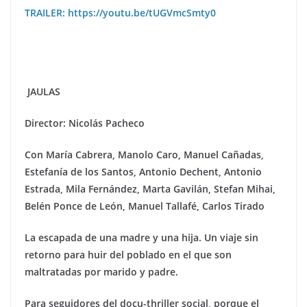
TRAILER: https://youtu.be/tUGVmcSmty0
JAULAS
Director: Nicolá
s Pacheco
Con Marí
a Cabrera, Manolo Caro, Manuel Ca
ñadas,
Estefanía de los Santos, Antonio Dechent, Antonio
Estrada, Mila Fernández, Marta Gavilán, Stefan Mihai,
Bel
én Ponce de Le
ó
n, Manuel Tallaf
é
, Carlos Tirado
La escapada de una madre y una hija. Un viaje sin
retorno para huir del poblado en el que son
maltratadas por marido y padre.
Para seguidores del docu-thriller social, porque el