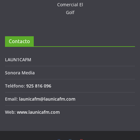
Contacto
LAUN1CAFM
Sonora Media
Teléfono:
925 816 096
Email:
launicafm@launicafm.com
Web:
www.launicafm.com