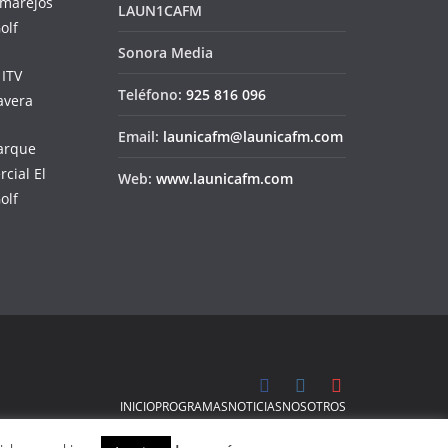
LAUN1CAFM
Sonora Media
Teléfono:
925 816 096
Email:
launicafm@launicafm.com
Web:
www.launicafm.com
INICIO
PROGRAMAS
NOTICIAS
NOSOTROS