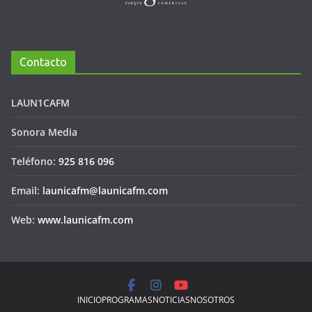
Contacto
LAUN1CAFM
Sonora Media
Teléfono:
925 816 096
Email:
launicafm@launicafm.com
Web:
www.launicafm.com
INICIO
PROGRAMAS
NOTICIAS
NOSOTROS