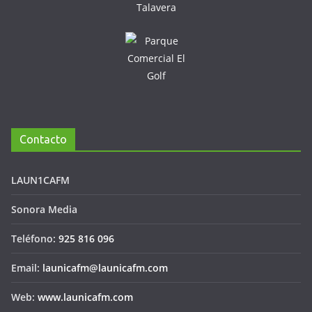
Contacto
LAUN1CAFM
Sonora Media
Teléfono:
925 816 096
Email:
launicafm@launicafm.com
Web:
www.launicafm.com