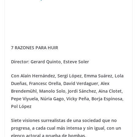
7 RAZONES PARA HUIR
Director: Gerard Quinto, Esteve Soler
Con
Alain Hernández, Sergi L
ó
pez, Emma Su
á
rez, Lola
Dueñ
as, Francesc Orella, David Verdaguer, Alex
Brendem
ü
hl, Manolo Solo, Jordi S
ánchez, Aina Clotet,
Pepe Viyuela, Nú
ria Gago, Vicky Pe
ñ
a, Borja Espinosa,
Pol L
ó
pez
Siete visiones surrealistas de una sociedad que no
progresa, a cada cual más intensa y sin igual, con un
elenco actoral a prueba de bombas.