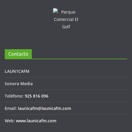
Contacto
LAUN1CAFM
Sonora Media
Teléfono:
925 816 096
Email:
launicafm@launicafm.com
Web:
www.launicafm.com