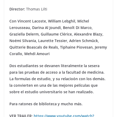
Director:
Thomas Lilti
Con
Vincent Lacoste, William Lebghil, Michel
Lerousseau, Darina Al Joundi, Beno
î
t Di Marco,
Graziella Delerm, Guillaume Cl
é
rice, Alexandre Blazy,
No
é
mi Silvania, Laurette Tessier, Adrien Schm
ü
ck,
Quitterie Boascals de Reals, Tiphaine Piovesan, Jeremy
Corallo, Mehdi Amouri
Dos estudiantes se devanen literalmente la sesera
para las pruebas de acceso a la facultad de medicina.
La formulas de estudio, y su relacioón con los demás.
la convierten en una de las mejores películas que
sobre el estudio universitario se han realizado.
Para ratones de biblioteca y mucho más.
VER TRAILER:
https://www.youtube.com/watch?