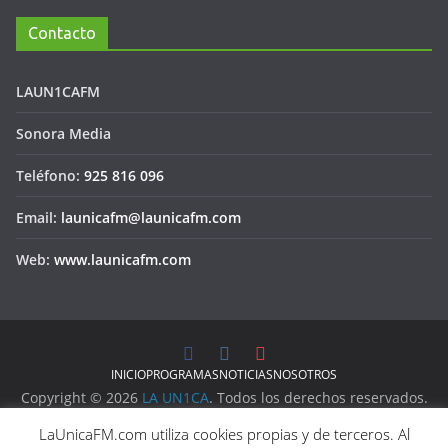
Contacto
LAUN1CAFM
Sonora Media
Teléfono:
925 816 096
Email:
launicafm@launicafm.com
Web:
www.launicafm.com
INICIO
PROGRAMAS
NOTICIAS
NOSOTROS
Copyright © 2026
LA UN1CA
. Todos los derechos reservados.
Aviso Legal
LaUnicaFM.com utiliza cookies propias y de terceros. Al
Política de Privacidad