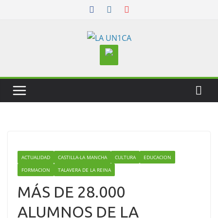
Skip
to
content
ACTUALIDAD
CASTILLA-LA MANCHA
CULTURA
EDUCACION
FORMACION
TALAVERA DE LA REINA
MÁS DE 28.000
ALUMNOS DE LA