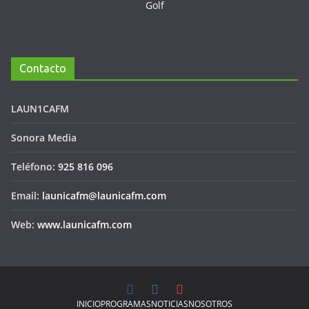
Contacto
LAUN1CAFM
Sonora Media
Teléfono:
925 816 096
Email:
launicafm@launicafm.com
Web:
www.launicafm.com
INICIO
PROGRAMAS
NOTICIAS
NOSOTROS