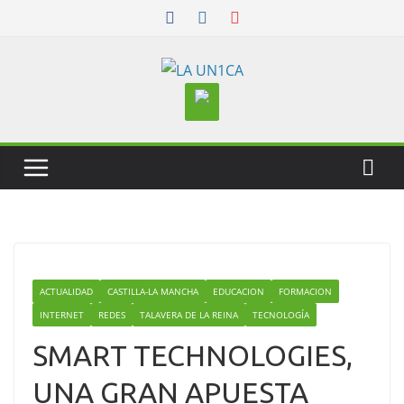
Skip
to
content
ACTUALIDAD
CASTILLA-LA MANCHA
EDUCACION
FORMACION
INTERNET
REDES
TALAVERA DE LA REINA
TECNOLOGÍA
SMART TECHNOLOGIES,
UNA GRAN APUESTA