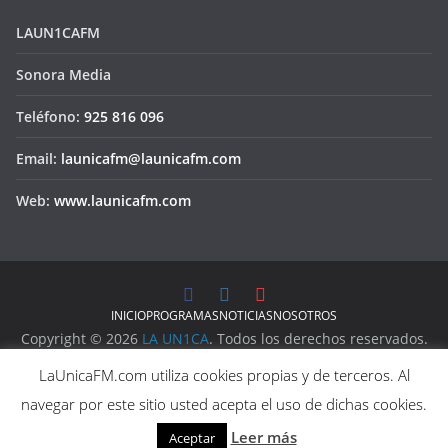
LAUN1CAFM
Sonora Media
Teléfono:
925 816 096
Email:
launicafm@launicafm.com
Web:
www.launicafm.com
INICIO
PROGRAMAS
NOTICIAS
NOSOTROS
Copyright © 2026
LA UN1CA
. Todos los derechos reservados.
Aviso Legal
LaUnicaFM.com utiliza cookies propias y de terceros. Al
Política de Privacidad
navegar por este sitio usted acepta el uso de dichas cookies.
Política de Cookies
Leer más
Aceptar