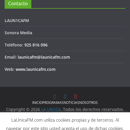
Contacto
LAUN1CAFM
Sonora Media
Teléfono:
925 816 096
Email:
launicafm@launicafm.com
Web:
www.launicafm.com
INICIO
PROGRAMAS
NOTICIAS
NOSOTROS
Copyright © 2026
LA UN1CA
. Todos los derechos reservados.
Aviso Legal
LaUnicaFM.com utiliza cookies propias y de terceros. Al
Política de Privacidad
navegar por este sitio usted acepta el uso de dichas cookies.