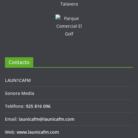
Contacto
LAUN1CAFM
Sonora Media
Teléfono:
925 816 096
Email:
launicafm@launicafm.com
Web:
www.launicafm.com