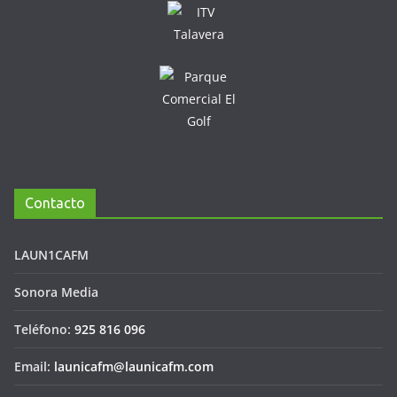
Contacto
LAUN1CAFM
Sonora Media
Teléfono:
925 816 096
Email:
launicafm@launicafm.com