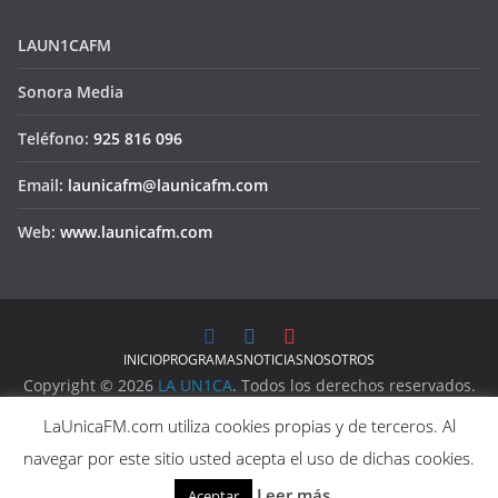
LAUN1CAFM
Sonora Media
Teléfono:
925 816 096
Email:
launicafm@launicafm.com
Web:
www.launicafm.com
INICIO
PROGRAMAS
NOTICIAS
NOSOTROS
Copyright © 2026
LA UN1CA
. Todos los derechos reservados.
Aviso Legal
LaUnicaFM.com utiliza cookies propias y de terceros. Al
Política de Privacidad
navegar por este sitio usted acepta el uso de dichas cookies.
Política de Cookies
Leer más
Aceptar