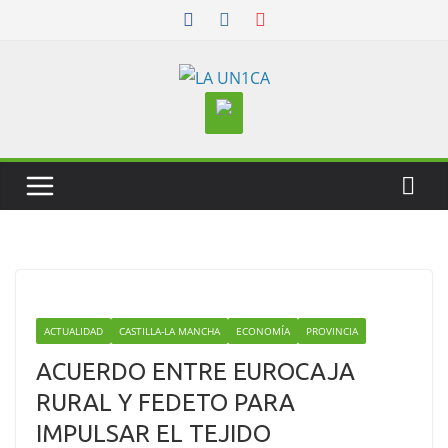
Skip
to
content
ACTUALIDAD
CASTILLA-LA MANCHA
ECONOMÍA
PROVINCIA
ACUERDO ENTRE EUROCAJA
RURAL Y FEDETO PARA
IMPULSAR EL TEJIDO