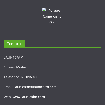
Contacto
LAUN1CAFM
Sonora Media
Teléfono:
925 816 096
Email:
launicafm@launicafm.com
Web:
www.launicafm.com