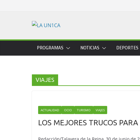
Skip
to
content
PROGRAMAS
NOTICIAS
DEPORTES
VIAJES
ACTUALIDAD
OCIO
TURISMO
VIAJES
LOS MEJORES TRUCOS PARA
Redacción/Talavera de la Reina, 30 de junio de 