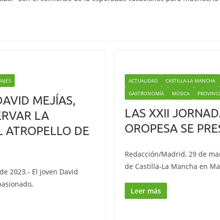
IAJES
ACTUALIDAD
CASTILLA-LA MANCHA
GASTRONOMÍA
MÚSICA
PROVINC
AVID MEJÍAS,
LAS XXII JORNA
ERVAR LA
OROPESA SE PRE
L ATROPELLO DE
Redacción/Madrid, 29 de mar
de Castilla-La Mancha en Mad
 de 2023.- El joven David
apasionado,
Leer más